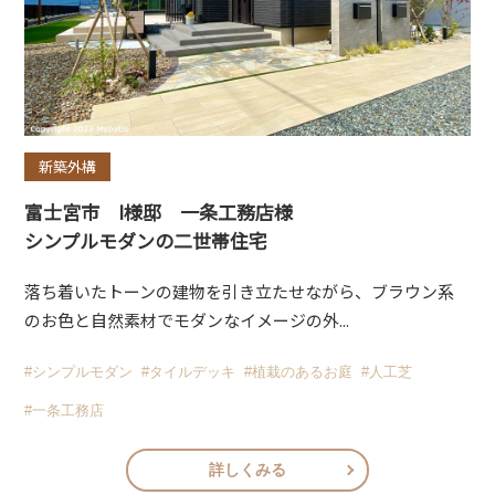
新築外構
富士宮市 I様邸 一条工務店様
シンプルモダンの二世帯住宅
落ち着いたトーンの建物を引き立たせながら、ブラウン系
のお色と自然素材でモダンなイメージの外...
#シンプルモダン
#タイルデッキ
#植栽のあるお庭
#人工芝
#一条工務店
詳しくみる