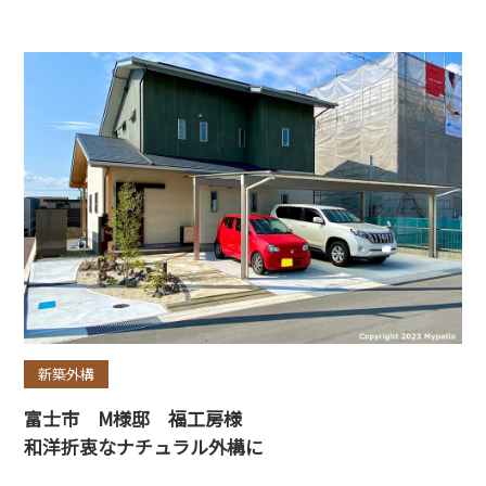
新築外構
富士市 M様邸 福工房様
和洋折衷なナチュラル外構に