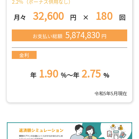
2.2％（ボーナス併用なし）
32,600
180
月々
円 ×
回
5,874,830
お支払い総額
円
金利
1.90
2.75
年
％～年
%
令和5年5月現在