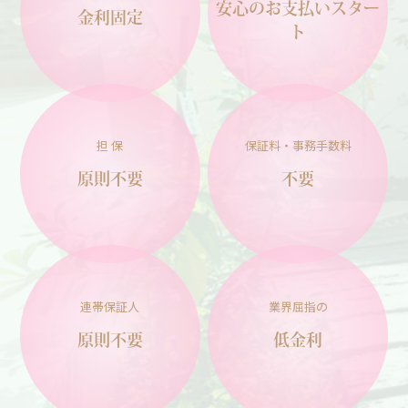
安心のお支払い
スター
金利固定
ト
担 保
保証料・事務手数料
原則不要
不要
連帯保証人
業界屈指の
原則不要
低金利