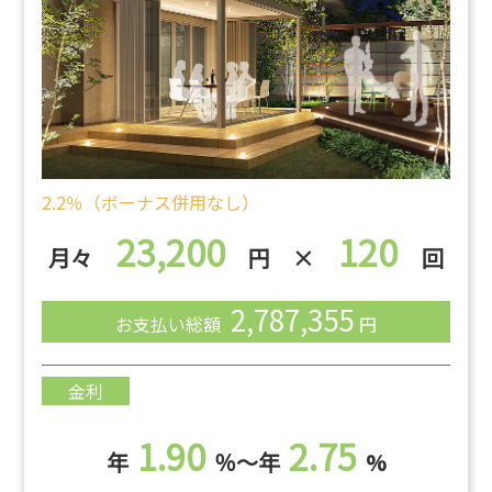
2.2％（ボーナス併用なし）
23,200
120
月々
円 ×
回
2,787,355
お支払い総額
円
金利
1.90
2.75
年
％～年
%