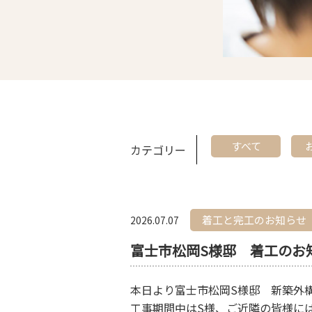
すべて
カテゴリー
着工と完工のお知らせ
2026.07.07
富士市松岡S様邸 着工のお
本日より富士市松岡S
様邸 新築外
工事期間中はS様、ご近隣の皆様に