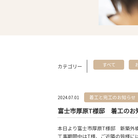
すべて
カテゴリー
着工と完工のお知らせ
2024.07.01
富士市厚原T様邸 着工のお
本日より富士市厚原T様邸 新築外
工事期間中はT様、ご近隣の皆様に