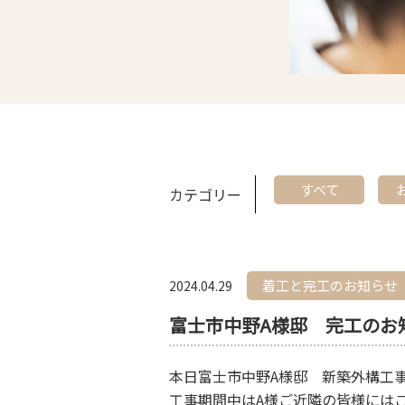
すべて
カテゴリー
着工と完工のお知らせ
2024.04.29
富士市中野A様邸 完工のお
本日富士市中野A様邸 新築外構工
工事期間中はA様ご近隣の皆様には