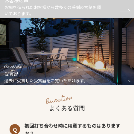
お客様の声
お庭を造られたお客様から数多くの感謝の言葉を頂
いております。
Awards
受賞歴
過去に受賞した受賞歴をご覧いただけます。
Question
よくある質問
初回打ち合わせ時に用意するものはあります
Q
か？